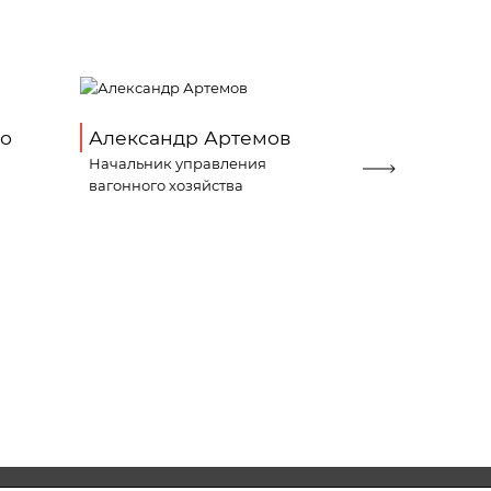
о
Александр Артемов
Александ
Начальник управления
Директор по
вагонного хозяйства
логистике