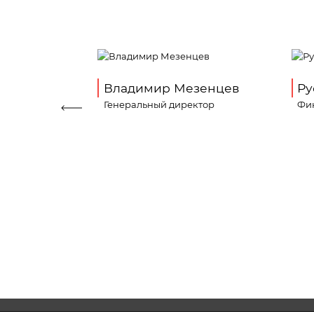
н
Владимир Мезенцев
Ру
овым вопросам
Генеральный директор
Фи