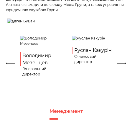
Активів, які входили до складу Медіа Групи, а також управління
юридичною службою Групи.
н
Руслан Какурін
Володимир
В
Фінансовий
ь
директор
Мезенцев
Н
Генеральний
Ди
директор
де
пе
Менеджмент