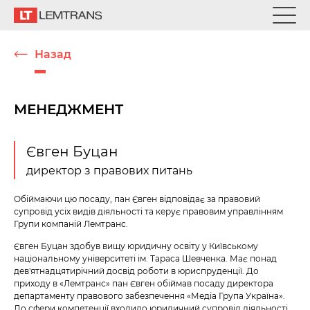
Назад
МЕНЕДЖМЕНТ
Євген Буцан
директор з правових питань
Обіймаючи цю посаду, пан Євген відповідає за правовий
супровід усіх видів діяльності та керує правовим управлінням
Групи компаній Лемтранс.
Євген Буцан здобув вищу юридичну освіту у Київському
національному університеті ім. Тараса Шевченка. Має понад
дев'ятнадцятирічний досвід роботи в юриспруденції. До
приходу в «Лемтранс» пан Євген обіймав посаду директора
департаменту правового забезпечення «Медіа Група Україна».
До сфери компетенції входило юридичний супровід діяльності