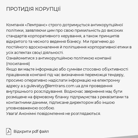
ПРОТИДІЯ КОРУПЦІЇ
Компанія «Лемтранс» строго дотримується антикорупційної
політики, заявляючи цим про свою прихильність до високих
стандартів корпоративного керування, а також принципів
відкритого та чесного ведення бізнесу. Ми прагнемо до
постійного вдосконалення й поліпшення корпоративної етики в
усіх аспектах своєї діяльності.
Ознайомитися з антикорупційною політикою компанії
(посилання)
Якщо ви маєте інформацію або сумніви стосовно об'єктивності
працівників компанії під час визначення переможця тендеру,
просимо оперативно надіслати інформацію на електронну
адресу a.s.gulevatyy@lemtrans.com.ua для проведення
внутрішнього розслідування. Водночас звернення має бути
розміщене на фірмовому бланку підприємства з реквізитами та
контактними даними, підписане директором або іншою
уповноваженою особою.
Увага! Анонімні повідомлення не розглядаються.
Відкрити pdf файл